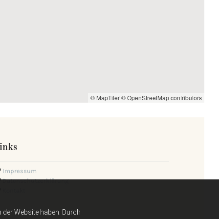
© MapTiler
© OpenStreetMap contributors
inks
Impressum

Datenschutzerklärung

Kontakt

h der Website haben. Durch