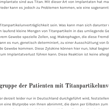
plantate sind aus Titan. Mit dieser Art von Implantaten hat ma
ieder kann es jedoch zu Problemen kommen, wie eine sogenannte
Titanpartikelunverträglichkeit sein. Was kann man sich darunter 
en laufend kleine Mengen von Titanpartikeln in das umliegende 
erem Gewebe spezielle Zellen, sog. Makrophagen, die diese Frem
kann es nun, genetisch determiniert, zu einer Ausschüttung von
e Gewebe kommen. Diese Zytokine können hier nun, lokal begren
zum Implantatverlust führen kann. Diese Reaktion ist keine allerg
gruppe der Patienten mit Titanpartikelunv
er derzeit leider nur in Deutschland durchgeführt wird, feststellen
n eine Blutprobe von Ihnen abnimmt, die dann per Eilboten zum I